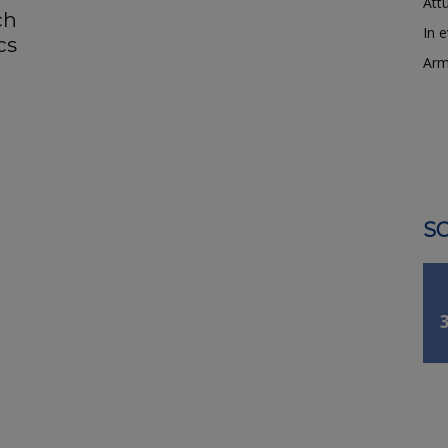
Attu
ch
In 
cs
Arm
SO