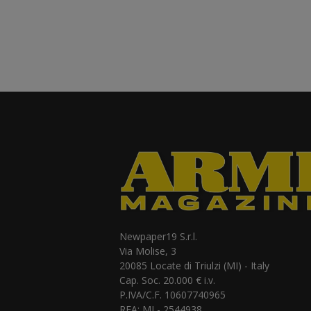
Newpaper19 S.r.l.
Via Molise, 3
20085 Locate di Triulzi (MI) - Italy
Cap. Soc. 20.000 € i.v.
P.IVA/C.F. 10607740965
REA: MI - 2544938