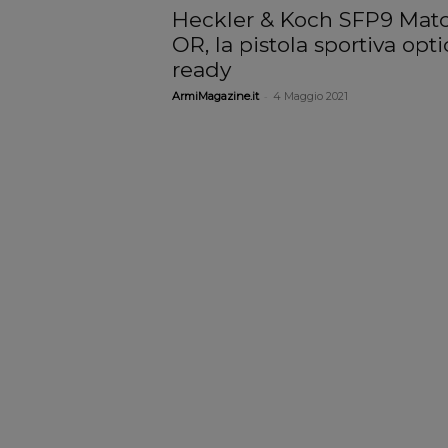
Heckler & Koch SFP9 Mat
OR, la pistola sportiva opti
ready
-
ArmiMagazine.it
4 Maggio 2021