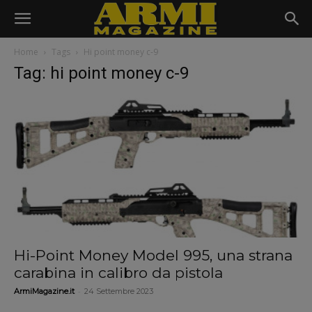
Home
Tags
Hi point money c-9
Tag: hi point money c-9
Hi-Point Money Model 995, una strana
carabina in calibro da pistola
-
ArmiMagazine.it
24 Settembre 2023