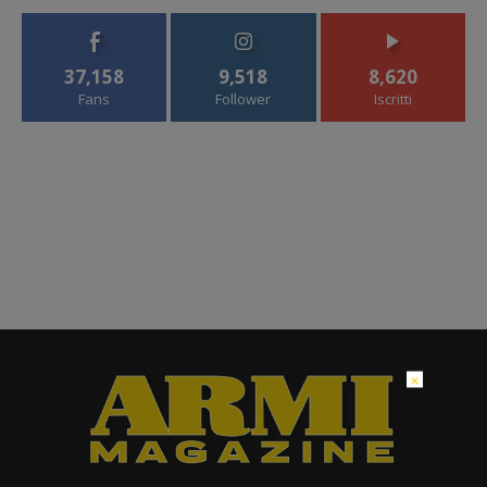
37,158
9,518
8,620
Fans
Follower
Iscritti
×