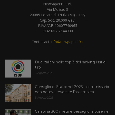
Newpaper19 S.r.l.
Via Molise, 3
20085 Locate di Triulzi (MI) - Italy
Cap. Soc. 20.000 € i.v.
P.IVA/C.F. 10607740965
REA: MI - 2544938
Contattaci:
info@newpaper19.it
Due italiani nelle top 3 del ranking Issf di
tiro
6 Agosto 2026
Consiglio di Stato: nel 2025 il commissario
non poteva revocare l’assemblea...
5 Agosto 2026
Carabina 300 metri e bersaglio mobile nel