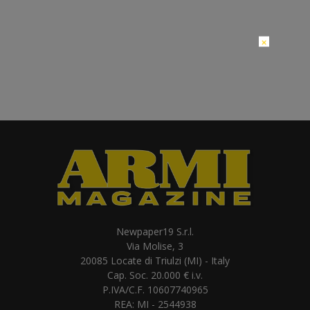
×
Newpaper19 S.r.l.
Via Molise, 3
20085 Locate di Triulzi (MI) - Italy
Cap. Soc. 20.000 € i.v.
P.IVA/C.F. 10607740965
REA: MI - 2544938