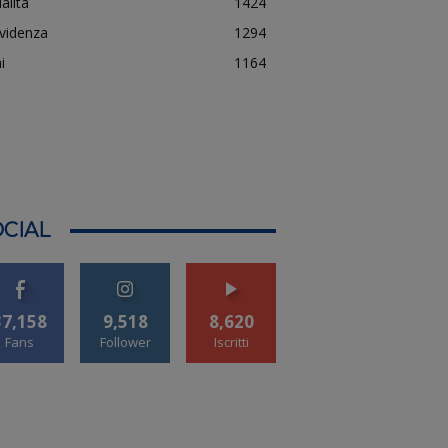
alità
1424
evidenza
1294
i
1164
CIAL
37,158
9,518
8,620
Fans
Follower
Iscritti