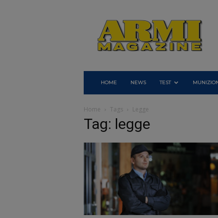
Armi
Magazine
HOME
NEWS
TEST
MUNIZION
Home
Tags
Legge
Tag: legge