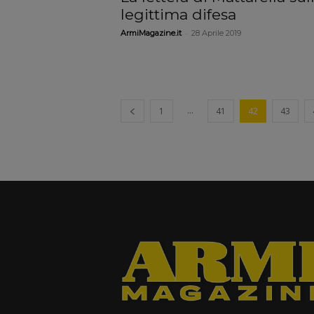
legittima difesa
-
ArmiMagazine.it
28 Aprile 2019
...
1
41
42
43