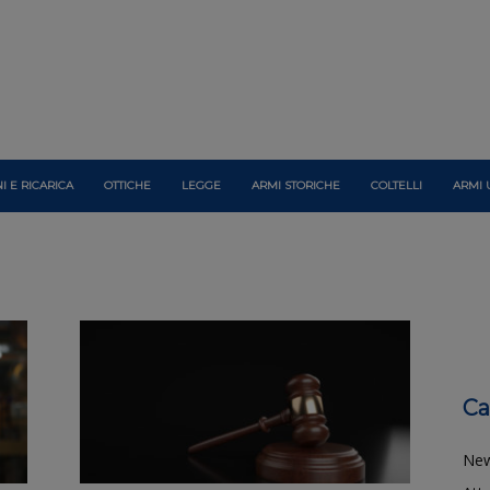
I E RICARICA
OTTICHE
LEGGE
ARMI STORICHE
COLTELLI
ARMI 
Ca
Ne