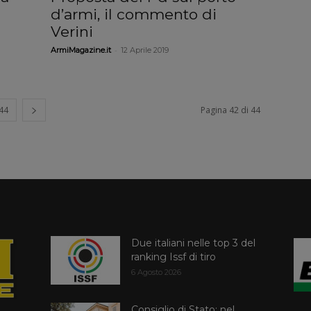
d’armi, il commento di
Verini
-
ArmiMagazine.it
12 Aprile 2019
44
Pagina 42 di 44
Due italiani nelle top 3 del
ranking Issf di tiro
6 Agosto 2026
Consiglio di Stato: nel