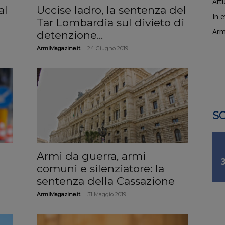
Attu
al
Uccise ladro, la sentenza del
In 
Tar Lombardia sul divieto di
Arm
detenzione...
-
ArmiMagazine.it
24 Giugno 2019
SO
Armi da guerra, armi
comuni e silenziatore: la
sentenza della Cassazione
-
ArmiMagazine.it
31 Maggio 2019