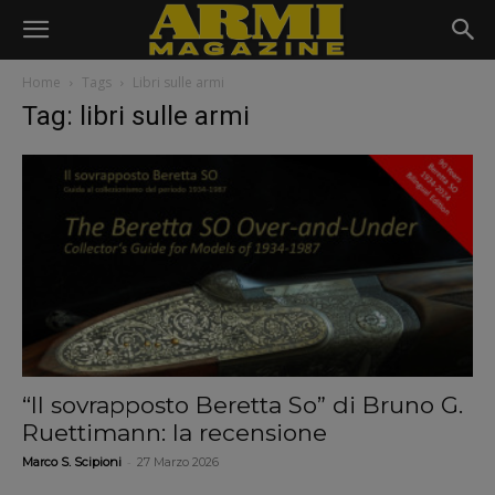
Home
Tags
Libri sulle armi
Tag: libri sulle armi
“Il sovrapposto Beretta So” di Bruno G.
Ruettimann: la recensione
-
Marco S. Scipioni
27 Marzo 2026