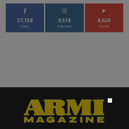
37,158
9,518
8,620
Fans
Follower
Iscritti
×