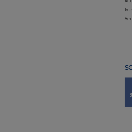
Attu
In 
Arm
SO