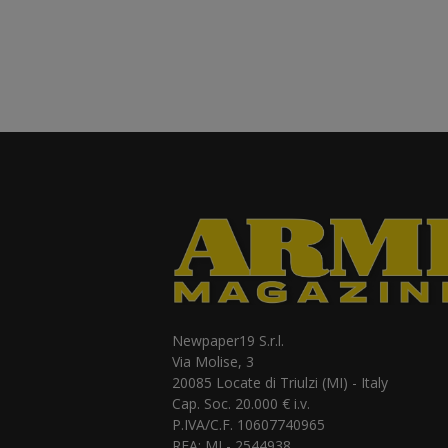
Newpaper19 S.r.l.
Via Molise, 3
20085 Locate di Triulzi (MI) - Italy
Cap. Soc. 20.000 € i.v.
P.IVA/C.F. 10607740965
REA: MI - 2544938