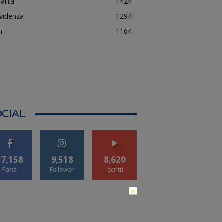
alità
1424
evidenza
1294
i
1164
CIAL
37,158
9,518
8,620
Fans
Follower
Iscritti
×