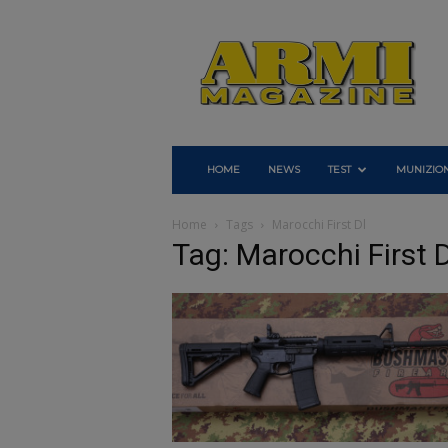
Armi
Magazine
HOME
NEWS
TEST
MUNIZION
Home
Tags
Marocchi First Dl
Tag: Marocchi First D