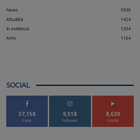
News
5930
Attualità
1424
In evidenza
1294
Armi
1164
SOCIAL
37,158
9,518
8,620
Fans
Follower
Iscritti