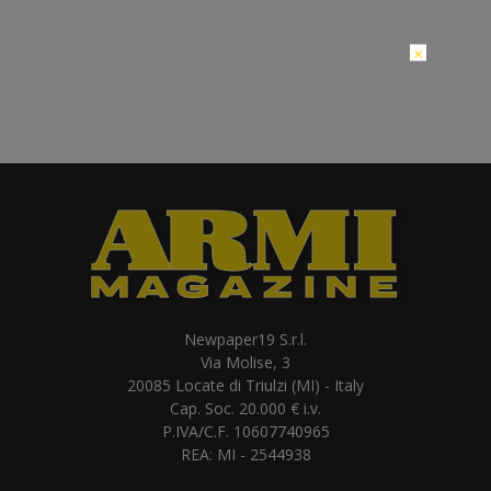
×
Newpaper19 S.r.l.
Via Molise, 3
20085 Locate di Triulzi (MI) - Italy
Cap. Soc. 20.000 € i.v.
P.IVA/C.F. 10607740965
REA: MI - 2544938