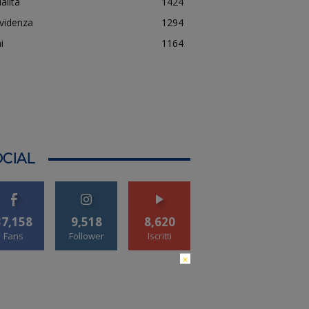
alità
1424
evidenza
1294
i
1164
CIAL
37,158
9,518
8,620
Fans
Follower
Iscritti
×