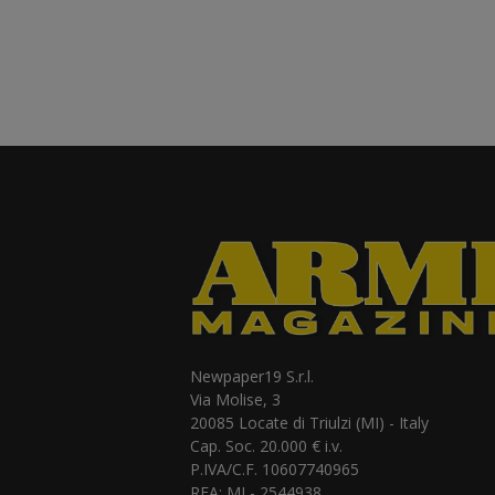
Newpaper19 S.r.l.
Via Molise, 3
20085 Locate di Triulzi (MI) - Italy
Cap. Soc. 20.000 € i.v.
P.IVA/C.F. 10607740965
REA: MI - 2544938