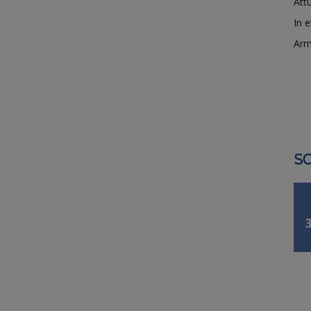
Attu
,
In 
Arm
SO