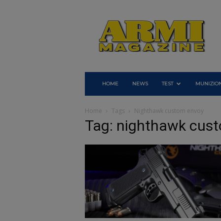
Armi
Magazine
HOME
NEWS
TEST
MUNIZION
Home
Tags
Nighthawk custom envoy
Tag: nighthawk cus