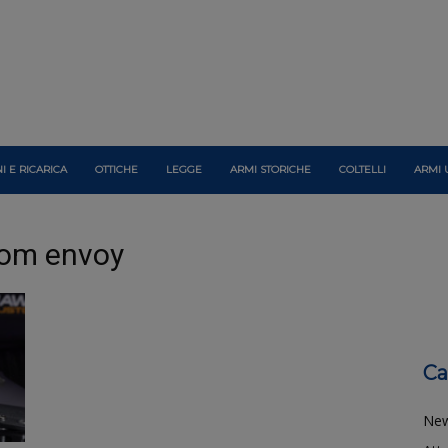
I E RICARICA
OTTICHE
LEGGE
ARMI STORICHE
COLTELLI
ARMI 
tom envoy
Ca
Ne