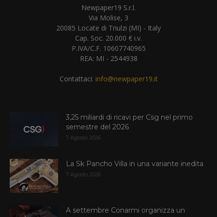
Newpaper19 S.r.l.
Via Molise, 3
20085 Locate di Triulzi (MI) - Italy
Cap. Soc. 20.000 € i.v.
P.IVA/C.F. 10607740965
REA: MI - 2544938
Contattaci:
info@newpaper19.it
3,25 miliardi di ricavi per Csg nel primo
semestre del 2026
7 Agosto 2026
La Sk Pancho Villa in una variante inedita
7 Agosto 2026
A settembre Conarmi organizza un