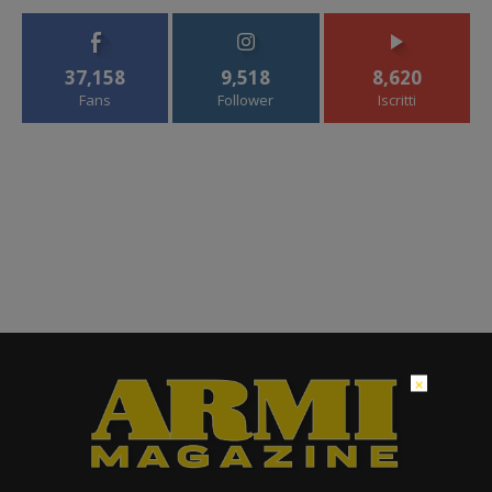
37,158
9,518
8,620
Fans
Follower
Iscritti
×