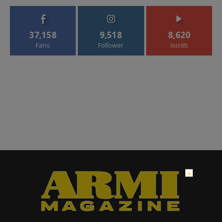
37,158
9,518
8,620
Fans
Follower
Iscritti
×