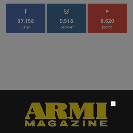
37,158
9,518
8,620
Fans
Follower
Iscritti
×