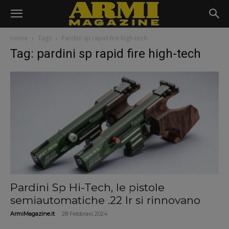
Home
Tags
Pardini sp rapid fire high-tech
Tag: pardini sp rapid fire high-tech
Pardini Sp Hi-Tech, le pistole
semiautomatiche .22 lr si rinnovano
-
ArmiMagazine.it
28 Febbraio 2024