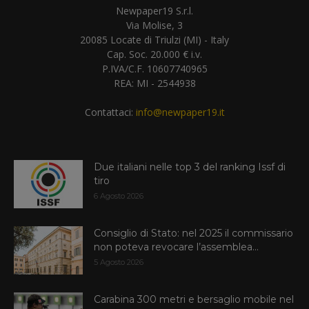
Newpaper19 S.r.l.
Via Molise, 3
20085 Locate di Triulzi (MI) - Italy
Cap. Soc. 20.000 € i.v.
P.IVA/C.F. 10607740965
REA: MI - 2544938
Contattaci:
info@newpaper19.it
Due italiani nelle top 3 del ranking Issf di
tiro
6 Agosto 2026
Consiglio di Stato: nel 2025 il commissario
non poteva revocare l’assemblea...
5 Agosto 2026
Carabina 300 metri e bersaglio mobile nel