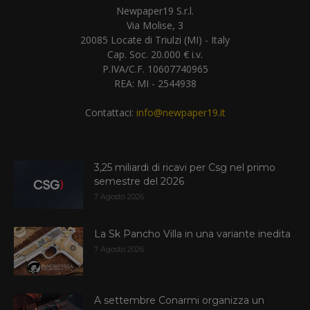
Newpaper19 S.r.l.
Via Molise, 3
20085 Locate di Triulzi (MI) - Italy
Cap. Soc. 20.000 € i.v.
P.IVA/C.F. 10607740965
REA: MI - 2544938
Contattaci:
info@newpaper19.it
3,25 miliardi di ricavi per Csg nel primo
semestre del 2026
7 Agosto 2026
La Sk Pancho Villa in una variante inedita
7 Agosto 2026
A settembre Conarmi organizza un