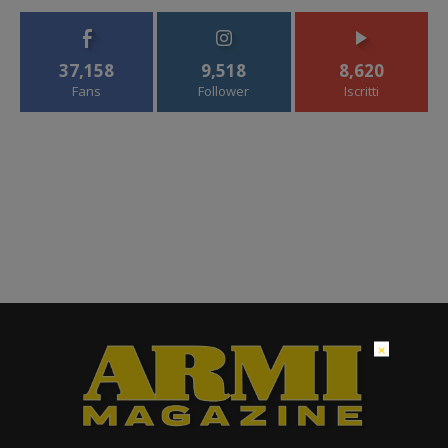
37,158
9,518
8,620
Fans
Follower
Iscritti
×