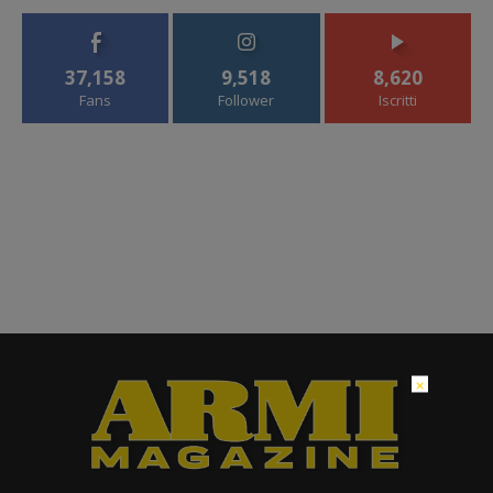
37,158
9,518
8,620
Fans
Follower
Iscritti
×