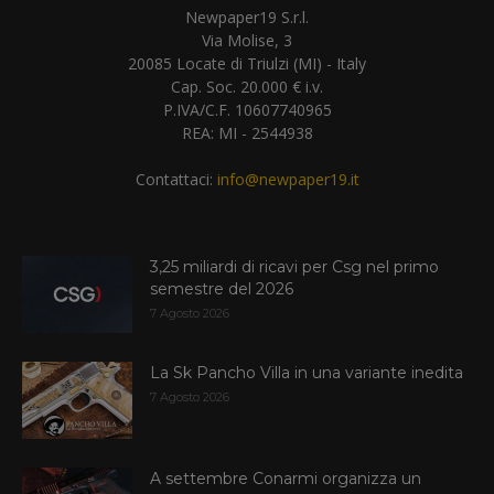
Newpaper19 S.r.l.
Via Molise, 3
20085 Locate di Triulzi (MI) - Italy
Cap. Soc. 20.000 € i.v.
P.IVA/C.F. 10607740965
REA: MI - 2544938
Contattaci:
info@newpaper19.it
3,25 miliardi di ricavi per Csg nel primo
semestre del 2026
7 Agosto 2026
La Sk Pancho Villa in una variante inedita
7 Agosto 2026
A settembre Conarmi organizza un