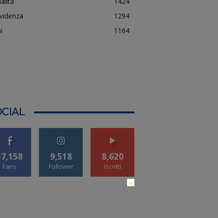
alità
1424
evidenza
1294
i
1164
CIAL
37,158
9,518
8,620
Fans
Follower
Iscritti
×