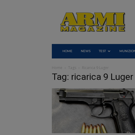
Armi
Magazine
HOME
NEWS
TEST
MUNIZION
Home
Tags
Ricarica 9 Luger
Tag: ricarica 9 Luger