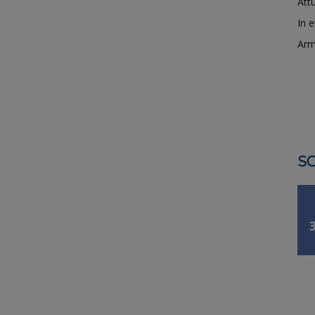
Attu
In 
Arm
SO