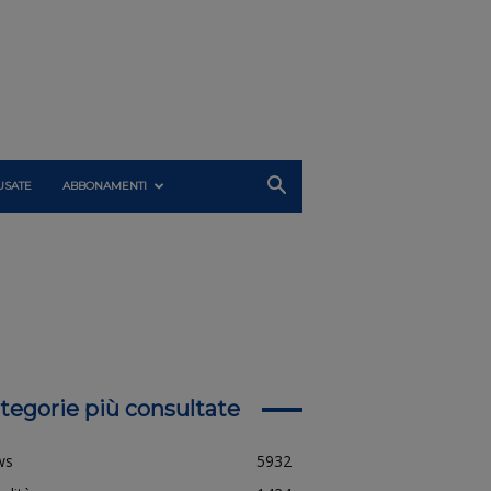
USATE
ABBONAMENTI
tegorie più consultate
ws
5932