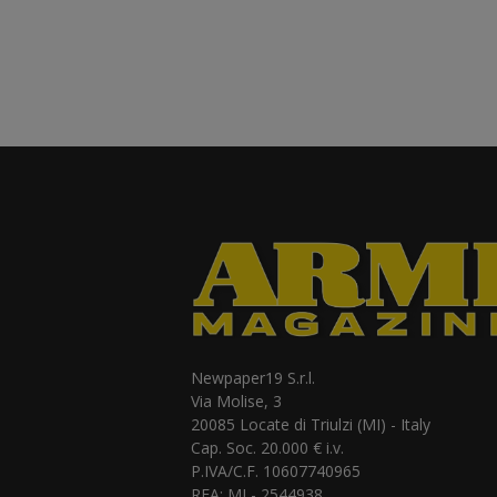
Newpaper19 S.r.l.
Via Molise, 3
20085 Locate di Triulzi (MI) - Italy
Cap. Soc. 20.000 € i.v.
P.IVA/C.F. 10607740965
REA: MI - 2544938