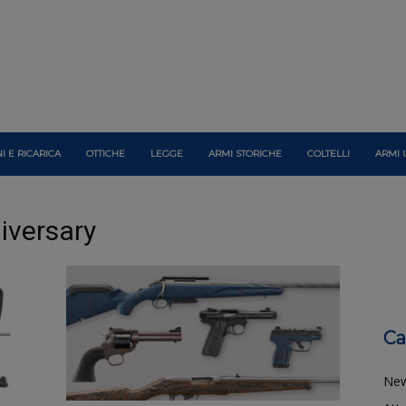
I E RICARICA
OTTICHE
LEGGE
ARMI STORICHE
COLTELLI
ARMI 
iversary
Ca
Ne