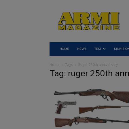
Armi
Magazine
HOME
NEWS
TEST
MUNIZION
Home
Tags
Ruger 250th anniversary
Tag: ruger 250th ann