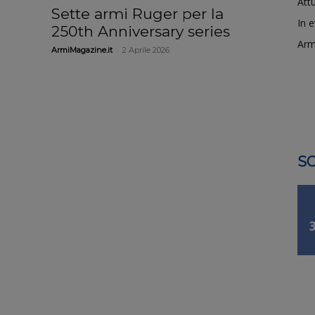
Attu
Sette armi Ruger per la
In 
250th Anniversary series
Arm
-
ArmiMagazine.it
2 Aprile 2026
SO