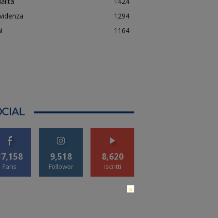
alità
1424
evidenza
1294
i
1164
CIAL
37,158
9,518
8,620
Fans
Follower
Iscritti
×