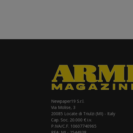
Newpaper19 S.r.l.
Via Molise, 3
20085 Locate di Triulzi (MI) - Italy
Cap. Soc. 20.000 € i.v.
P.IVA/C.F. 10607740965
REA: MI - 2544938