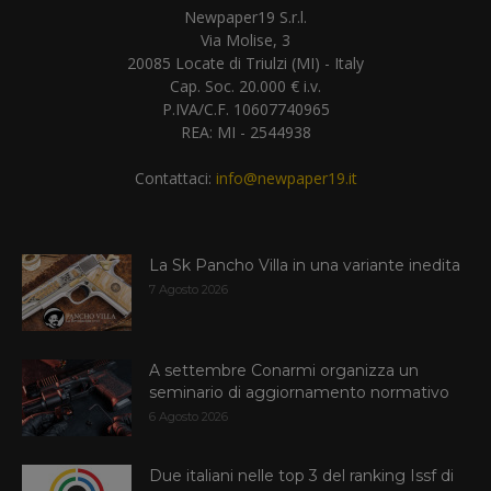
Newpaper19 S.r.l.
Via Molise, 3
20085 Locate di Triulzi (MI) - Italy
Cap. Soc. 20.000 € i.v.
P.IVA/C.F. 10607740965
REA: MI - 2544938
Contattaci:
info@newpaper19.it
La Sk Pancho Villa in una variante inedita
7 Agosto 2026
A settembre Conarmi organizza un
seminario di aggiornamento normativo
6 Agosto 2026
Due italiani nelle top 3 del ranking Issf di