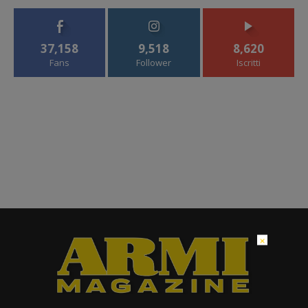
37,158
9,518
8,620
Fans
Follower
Iscritti
×