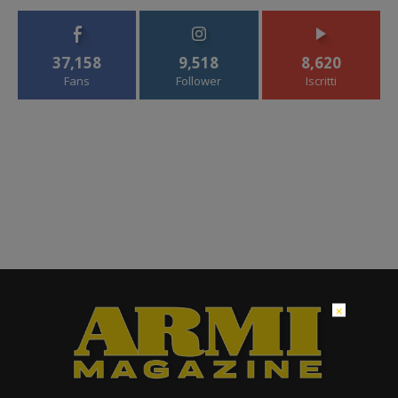
37,158
9,518
8,620
Fans
Follower
Iscritti
×