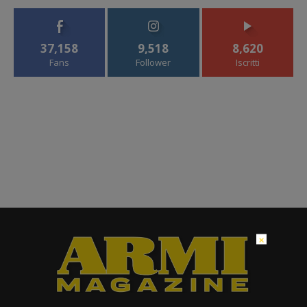
37,158
9,518
8,620
Fans
Follower
Iscritti
×