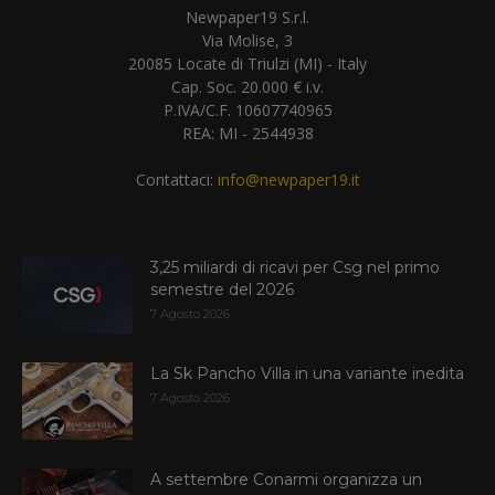
Newpaper19 S.r.l.
Via Molise, 3
20085 Locate di Triulzi (MI) - Italy
Cap. Soc. 20.000 € i.v.
P.IVA/C.F. 10607740965
REA: MI - 2544938
Contattaci:
info@newpaper19.it
3,25 miliardi di ricavi per Csg nel primo
semestre del 2026
7 Agosto 2026
La Sk Pancho Villa in una variante inedita
7 Agosto 2026
A settembre Conarmi organizza un