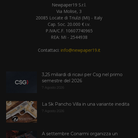
Newpaper19 S.r.l.
Via Molise, 3
20085 Locate di Triulzi (MI) - Italy
Cap. Soc. 20.000 € i.v.
P.IVA/C.F. 10607740965
REA: MI - 2544938
Contattaci:
info@newpaper19.it
3,25 miliardi di ricavi per Csg nel primo
semestre del 2026
7 Agosto 2026
La Sk Pancho Villa in una variante inedita
7 Agosto 2026
A settembre Conarmi organizza un