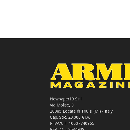
Newpaper19 S.r.l.
Via Molise, 3
20085 Locate di Triulzi (MI) - Italy
Cap. Soc. 20.000 € i.v.
P.IVA/C.F. 10607740965
REA: MI - 2544938