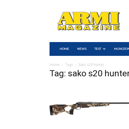
Armi
Magazine
HOME
NEWS
TEST
MUNIZION
Home
Tags
Sako s20 hunter
Tag: sako s20 hunte