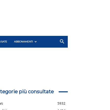
USATE
ABBONAMENTI
tegorie più consultate
ws
5932