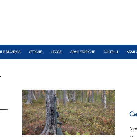
I E RICARICA
OTTICHE
LEGGE
ARMI STORICHE
COLTELLI
ARMI 
r
Ca
Ne