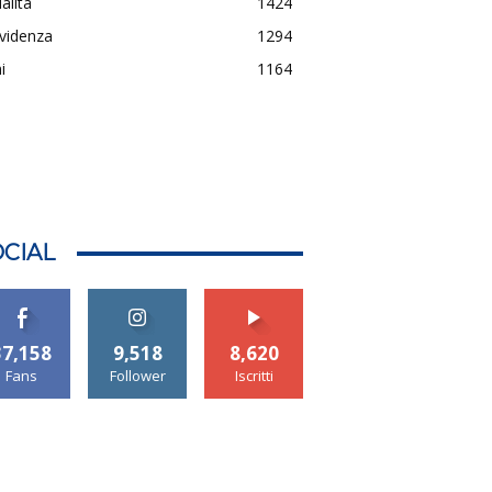
alità
1424
evidenza
1294
i
1164
CIAL
37,158
9,518
8,620
Fans
Follower
Iscritti