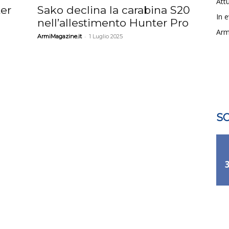
Attu
er
Sako declina la carabina S20
In 
nell’allestimento Hunter Pro
Arm
-
ArmiMagazine.it
1 Luglio 2025
SO