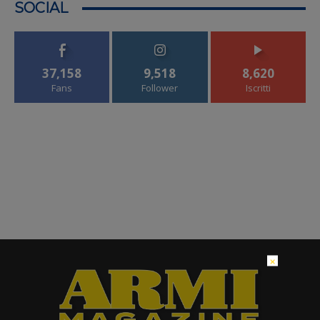
SOCIAL
37,158
9,518
8,620
Fans
Follower
Iscritti
×