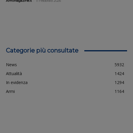
-
ArmiMagazine.it
11 Febbraio 2026
Categorie più consultate
News
5932
Attualità
1424
In evidenza
1294
Armi
1164