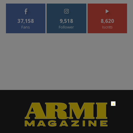
37,158
9,518
8,620
Fans
Follower
Iscritti
×