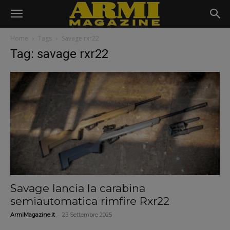
Home
Tags
Savage rxr22
Tag: savage rxr22
Savage lancia la carabina
semiautomatica rimfire Rxr22
-
ArmiMagazine.it
23 Settembre 2025