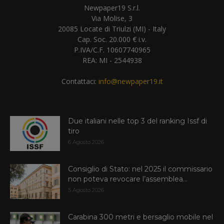
Newpaper19 S.r.l.
Via Molise, 3
20085 Locate di Triulzi (MI) - Italy
Cap. Soc. 20.000 € i.v.
P.IVA/C.F. 10607740965
REA: MI - 2544938
Contattaci:
info@newpaper19.it
Due italiani nelle top 3 del ranking Issf di
tiro
6 Agosto 2026
Consiglio di Stato: nel 2025 il commissario
non poteva revocare l’assemblea...
5 Agosto 2026
Carabina 300 metri e bersaglio mobile nel