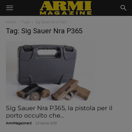
Home
Tags
Sig Sauer Nra P365
Tag: Sig Sauer Nra P365
Sig Sauer Nra P365, la pistola per il
porto occulto che...
-
ArmiMagazine.it
23 Aprile 2019