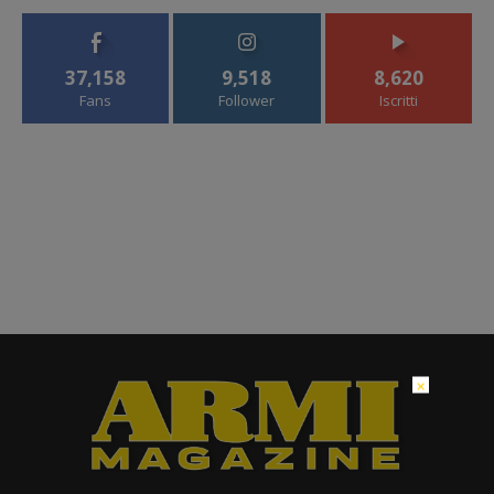
37,158
9,518
8,620
Fans
Follower
Iscritti
×