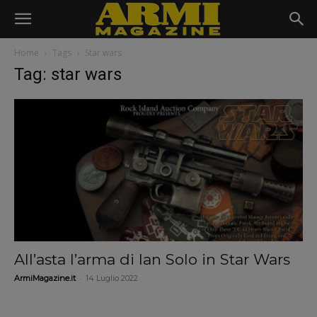
Home
Tags
Star wars
Tag: star wars
All’asta l’arma di Ian Solo in Star Wars
-
ArmiMagazine.it
14 Luglio 2022