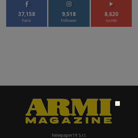
37,158
9,518
8,620
Fans
Follower
Iscritti
×
Newpaper19 S.r.l.