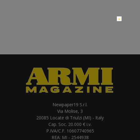
×
Newpaper19 S.r.l.
Via Molise, 3
20085 Locate di Triulzi (MI) - Italy
Cap. Soc. 20.000 € i.v.
P.IVA/C.F. 10607740965
REA: MI - 2544938