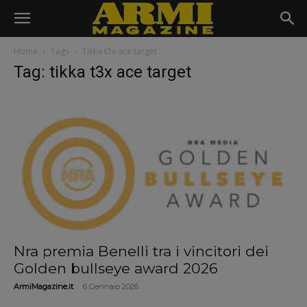
Home
Tags
Tikka t3x ace target
Tag: tikka t3x ace target
Nra premia Benelli tra i vincitori dei
Golden bullseye award 2026
-
ArmiMagazine.it
6 Gennaio 2026