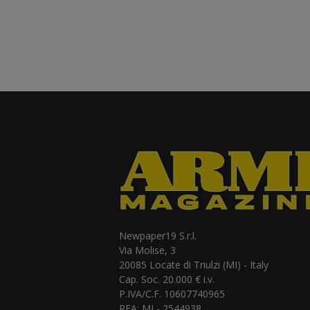
Newpaper19 S.r.l.
Via Molise, 3
20085 Locate di Triulzi (MI) - Italy
Cap. Soc. 20.000 € i.v.
P.IVA/C.F. 10607740965
REA: MI - 2544938