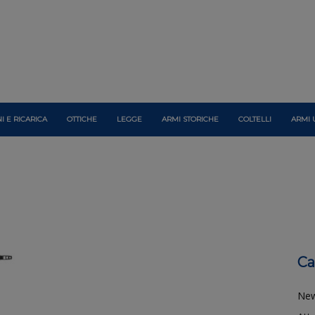
I E RICARICA
OTTICHE
LEGGE
ARMI STORICHE
COLTELLI
ARMI 
Ca
Ne