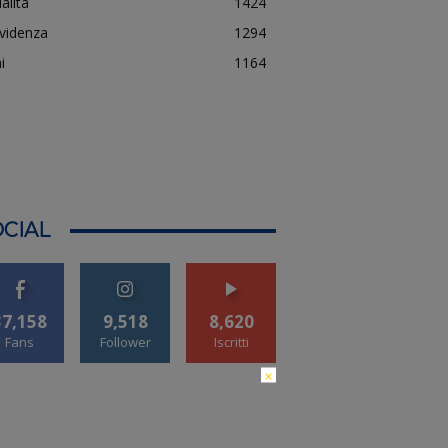
alità
1424
evidenza
1294
i
1164
CIAL
37,158
9,518
8,620
Fans
Follower
Iscritti
×