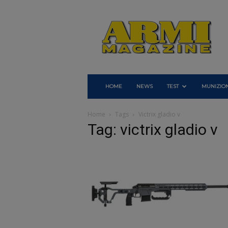
Armi
Magazine
HOME
NEWS
TEST
MUNIZION
Home
Tags
Victrix gladio v
Tag: victrix gladio v