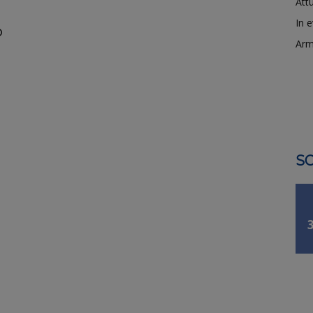
Attu
In 
o
Arm
SO