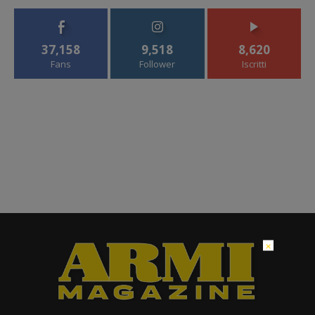
37,158
9,518
8,620
Fans
Follower
Iscritti
×