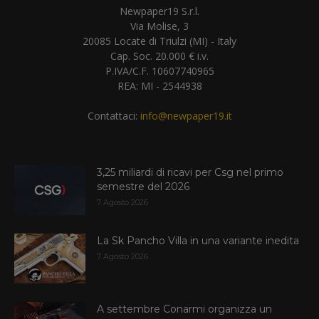
Newpaper19 S.r.l.
Via Molise, 3
20085 Locate di Triulzi (MI) - Italy
Cap. Soc. 20.000 € i.v.
P.IVA/C.F. 10607740965
REA: MI - 2544938
Contattaci:
info@newpaper19.it
3,25 miliardi di ricavi per Csg nel primo
semestre del 2026
7 Agosto 2026
La Sk Pancho Villa in una variante inedita
7 Agosto 2026
A settembre Conarmi organizza un