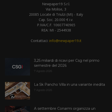
Newpaper19 S.r.l.
Via Molise, 3
20085 Locate di Triulzi (MI) - Italy
Cap. Soc. 20.000 € i.v.
P.IVA/C.F. 10607740965
REA: MI - 2544938
Contattaci:
info@newpaper19.it
3,25 miliardi di ricavi per Csg nel primo
semestre del 2026
7 Agosto 2026
La Sk Pancho Villa in una variante inedita
7 Agosto 2026
A settembre Conarmi organizza un