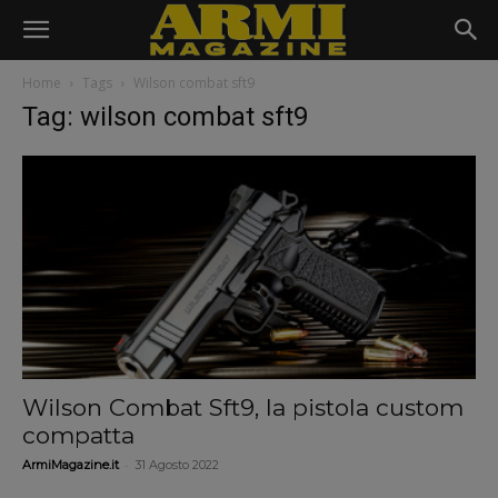
Home
Tags
Wilson combat sft9
Tag: wilson combat sft9
Wilson Combat Sft9, la pistola custom
compatta
-
ArmiMagazine.it
31 Agosto 2022