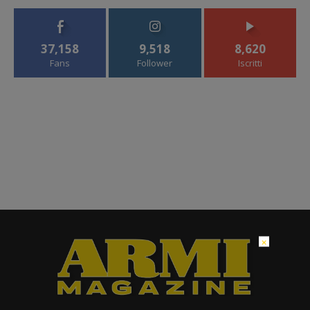
37,158
9,518
8,620
Fans
Follower
Iscritti
×