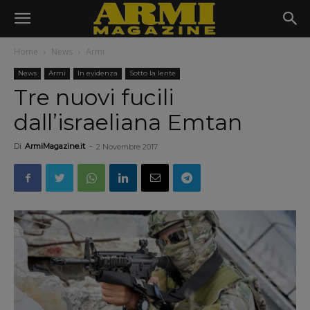
Home
News
Armi
News
Armi
In evidenza
Sotto la lente
Tre nuovi fucili
dall’israeliana Emtan
Di
ArmiMagazine.it
-
2 Novembre 2017