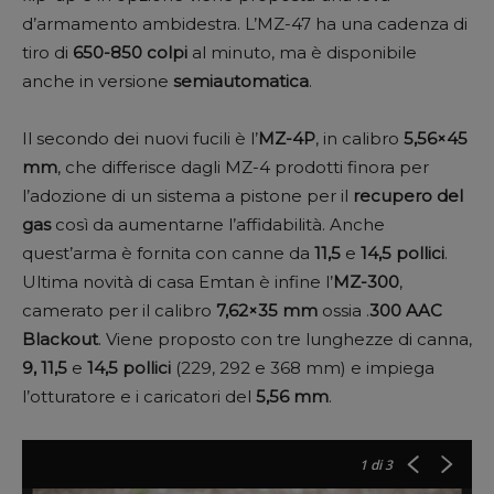
d’armamento ambidestra. L’MZ-47 ha una cadenza di
tiro di
650-850 colpi
al minuto, ma è disponibile
anche in versione
semiautomatica
.
Il secondo dei nuovi fucili è l’
MZ-4P
, in calibro
5,56×45
mm
, che differisce dagli MZ-4 prodotti finora per
l’adozione di un sistema a pistone per il
recupero del
gas
così da aumentarne l’affidabilità. Anche
quest’arma è fornita con canne da
11,5
e
14,5 pollici
.
Ultima novità di casa Emtan è infine l’
MZ-300
,
camerato per il calibro
7,62×35 mm
ossia .
300 AAC
Blackout
. Viene proposto con tre lunghezze di canna,
9, 11,5
e
14,5 pollici
(229, 292 e 368 mm) e impiega
l’otturatore e i caricatori del
5,56 mm
.
1
di 3