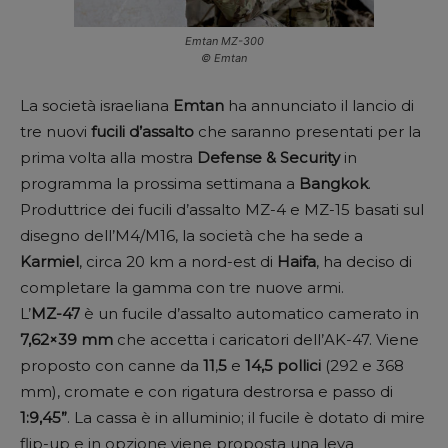
Emtan MZ-300
© Emtan
La società israeliana
Emtan
ha annunciato il lancio di
tre nuovi
fucili d’assalto
che saranno presentati per la
prima volta alla mostra
Defense & Security
in
programma la prossima settimana a
Bangkok
.
Produttrice dei fucili d’assalto MZ-4 e MZ-15 basati sul
disegno dell’M4/M16, la società che ha sede a
Karmiel
, circa 20 km a nord-est di
Haifa
, ha deciso di
completare la gamma con tre nuove armi.
L’
MZ-47
è un fucile d’assalto automatico camerato in
7,62×39 mm
che accetta i caricatori dell’AK-47. Viene
proposto con canne da
11
,
5
e
14,5 pollici
(292 e 368
mm), cromate e con rigatura destrorsa e passo di
1:9,45”
. La cassa è in alluminio; il fucile è dotato di mire
flip-up e in opzione viene proposta una leva