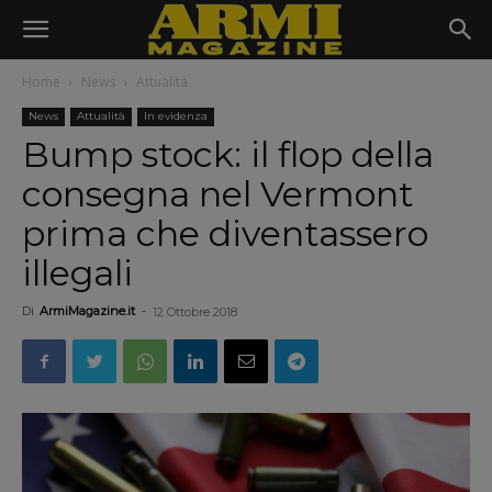
Home
News
Attualità
News
Attualità
In evidenza
Bump stock: il flop della
consegna nel Vermont
prima che diventassero
illegali
Di
ArmiMagazine.it
-
12 Ottobre 2018