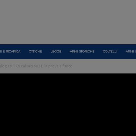
I E RICARICA
OTTICHE
LEGGE
ARMI STORICHE
COLTELLI
ARMI 
logies OZ9 calibro 9×21, la prova a fuoco