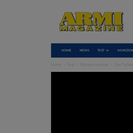
Armi
Magazine
HOME
NEWS
TEST
MUNIZION
Home
Test
Pistole e revolver
Zev Techno