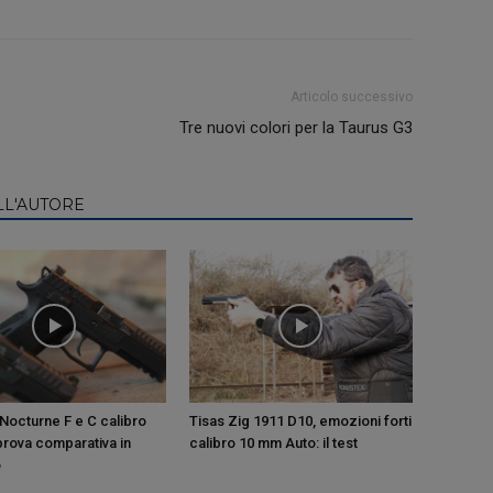
Articolo successivo
Tre nuovi colori per la Taurus G3
LL'AUTORE
Nocturne F e C calibro
Tisas Zig 1911 D10, emozioni forti
 prova comparativa in
calibro 10 mm Auto: il test
o