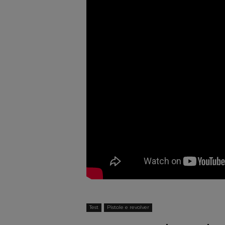
Test
Pistole e revolver