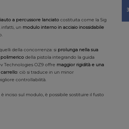
auto a percussore lanciato
costituita come la Sig
infatti, un
modulo interno in acciaio inossidabile
o.
uelli della concorrenza: si
prolunga nella sua
o polimerico
della pistola integrando la guida
ev Technologies OZ9 offre
maggior rigidità e una
carrello
: ciò si traduce in un minor
ore controllabilità.
è inciso sul modulo, è possibile sostituire il fusto