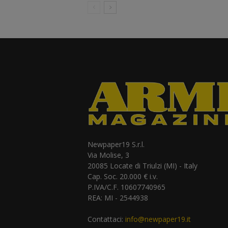
Newpaper19 S.r.l.
Via Molise, 3
20085 Locate di Triulzi (MI) - Italy
Cap. Soc. 20.000 € i.v.
P.IVA/C.F. 10607740965
REA: MI - 2544938
Contattaci:
info@newpaper19.it