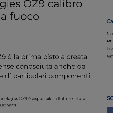
gies OZ9 calibro
 a fuoco
Ca
Ne
Attu
In 
 è la prima pistola creata
Arm
tense conosciuta anche da
e di particolari componenti
SO
nologies OZ9 è disponibile in Italia in calibro
 Bignami.