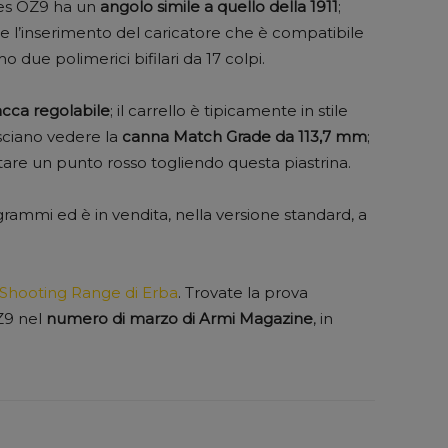
ies OZ9 ha un
angolo simile a quello della 1911
;
e l’inserimento del caricatore che è compatibile
 due polimerici bifilari da 17 colpi.
tacca regolabile
; il carrello è tipicamente in stile
sciano vedere la
canna Match Grade da 113,7 mm
;
are un punto rosso togliendo questa piastrina.
ammi ed è in vendita, nella versione standard, a
 Shooting Range di Erba
. Trovate la prova
Z9 nel
numero di marzo di Armi Magazine
, in