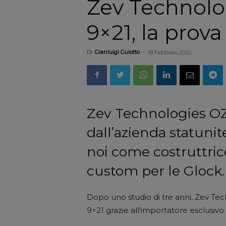
Zev Technolo
9×21, la prova
Di
Gianluigi Guiotto
-
18 Febbraio 2020
Zev Technologies OZ9
dall’azienda statuni
noi come costruttric
custom per le Glock.
Dopo uno studio di tre anni, Zev Tech
9×21 grazie all’importatore esclusivo