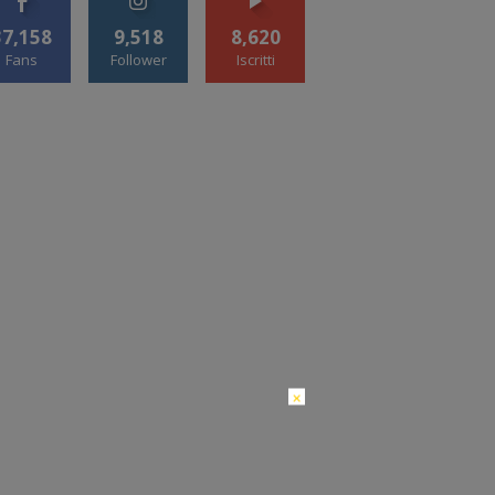
37,158
9,518
8,620
Fans
Follower
Iscritti
×