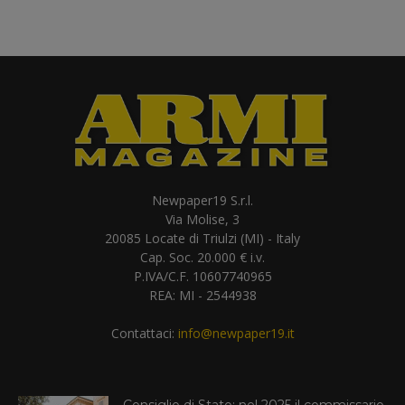
Newpaper19 S.r.l.
Via Molise, 3
20085 Locate di Triulzi (MI) - Italy
Cap. Soc. 20.000 € i.v.
P.IVA/C.F. 10607740965
REA: MI - 2544938
Contattaci:
info@newpaper19.it