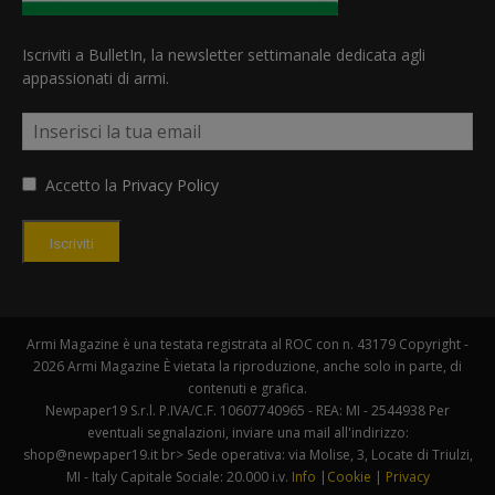
Iscriviti a BulletIn, la newsletter settimanale dedicata agli
appassionati di armi.
Accetto la
Privacy Policy
Iscriviti
Armi Magazine è una testata registrata al ROC con n. 43179 Copyright -
2026 Armi Magazine È vietata la riproduzione, anche solo in parte, di
contenuti e grafica.
Newpaper19 S.r.l. P.IVA/C.F. 10607740965 - REA: MI - 2544938 Per
eventuali segnalazioni, inviare una mail all'indirizzo:
shop@newpaper19.it br> Sede operativa: via Molise, 3, Locate di Triulzi,
MI - Italy Capitale Sociale: 20.000 i.v.
Info
|
Cookie
|
Privacy