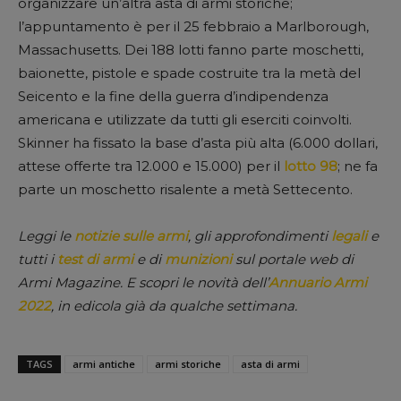
organizzare un’altra asta di armi storiche;
l’appuntamento è per il 25 febbraio a Marlborough,
Massachusetts. Dei 188 lotti fanno parte moschetti,
baionette, pistole e spade costruite tra la metà del
Seicento e la fine della guerra d’indipendenza
americana e utilizzate da tutti gli eserciti coinvolti.
Skinner ha fissato la base d’asta più alta (6.000 dollari,
attese offerte tra 12.000 e 15.000) per il
lotto 98
; ne fa
parte un moschetto risalente a metà Settecento.
Leggi le
notizie sulle armi
, gli approfondimenti
legali
e
tutti i
test di armi
e di
munizioni
sul portale web di
Armi Magazine. E scopri le novità dell’
Annuario Armi
2022
, in edicola già da qualche settimana.
TAGS
armi antiche
armi storiche
asta di armi