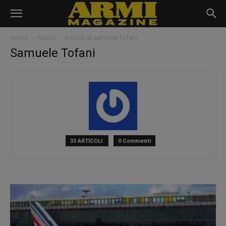
Home
Autori
Articoli di Samuele Tofani
Samuele Tofani
33 ARTICOLI
0 Commenti