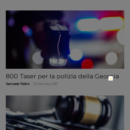
800 Taser per la polizia della Georgia
×
-
Samuele Tofani
31 Gennaio 2017