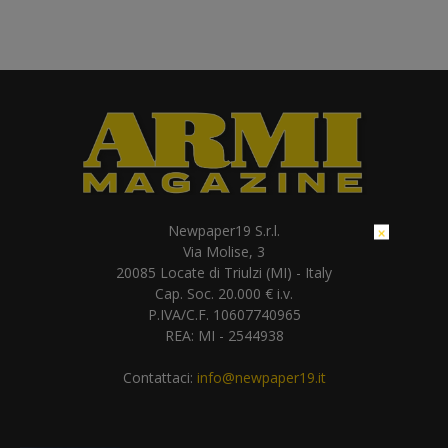
Newpaper19 S.r.l.
×
Via Molise, 3
20085 Locate di Triulzi (MI) - Italy
Cap. Soc. 20.000 € i.v.
P.IVA/C.F. 10607740965
REA: MI - 2544938
Contattaci:
info@newpaper19.it