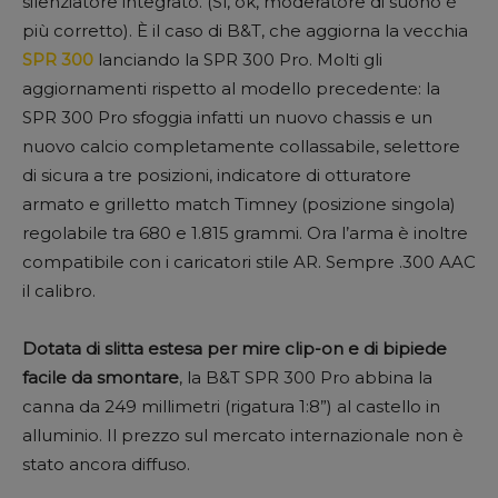
silenziatore integrato. (Sì, ok, moderatore di suono è
più corretto). È il caso di B&T, che aggiorna la vecchia
SPR 300
lanciando la SPR 300 Pro. Molti gli
aggiornamenti rispetto al modello precedente: la
SPR 300 Pro sfoggia infatti un nuovo chassis e un
nuovo calcio completamente collassabile, selettore
di sicura a tre posizioni, indicatore di otturatore
armato e grilletto match Timney (posizione singola)
regolabile tra 680 e 1.815 grammi. Ora l’arma è inoltre
compatibile con i caricatori stile AR. Sempre .300 AAC
il calibro.
Dotata di slitta estesa per mire clip-on e di bipiede
facile da smontare
, la B&T SPR 300 Pro abbina la
canna da 249 millimetri (rigatura 1:8”) al castello in
alluminio. Il prezzo sul mercato internazionale non è
stato ancora diffuso.