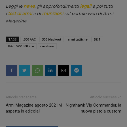
Leggi le
news
, gli approfondimenti
legali
e poi tutti
i
test di armi
e di
munizioni
sul portale web di Armi
Magazine.
TAGS
.300 AAC
300 blackout
armi tattiche
B&T
B&T SPR 300 Pro
carabine
Articolo precedente
Articolo successivo
Armi Magazine agosto 2021 vi
Nighthawk Vip Commander, la
aspetta in edicola!
nuova pistola custom