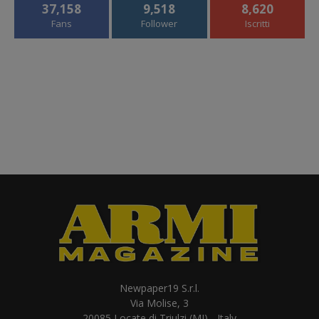
37,158
9,518
8,620
Fans
Follower
Iscritti
Newpaper19 S.r.l.
Via Molise, 3
20085 Locate di Triulzi (MI) - Italy