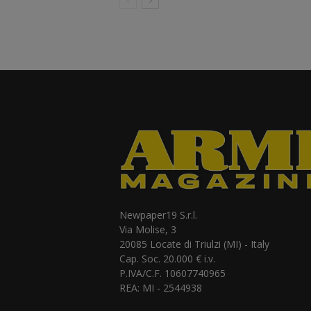
Newpaper19 S.r.l.
Via Molise, 3
20085 Locate di Triulzi (MI) - Italy
Cap. Soc. 20.000 € i.v.
P.IVA/C.F. 10607740965
REA: MI - 2544938