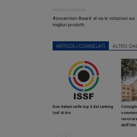
Articolo precedente
Assoarmieri Award: al via le votazioni sui
migliori prodotti
ARTICOLI CORRELATI
ALTRO DA
Due italiani nelle top 3 del ranking
Consiglio
Issf di tiro
commiss
revocare
dell’Uits