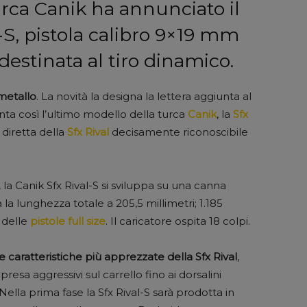
urca Canik ha annunciato il
l-S, pistola calibro 9×19 mm
destinata al tiro dinamico.
 metallo
. La novità la designa la lettera aggiunta al
nta così l’ultimo modello della turca
Canik
, la
Sfx
diretta della
Sfx Rival
decisamente riconoscibile
, la Canik Sfx Rival-S si sviluppa su una canna
 la lunghezza totale a 205,5 millimetri; 1.185
 delle
pistole full size
. Il caricatore ospita 18 colpi.
e caratteristiche più apprezzate della Sfx Rival
,
di presa aggressivi sul carrello fino ai dorsalini
. Nella prima fase la Sfx Rival-S sarà prodotta in