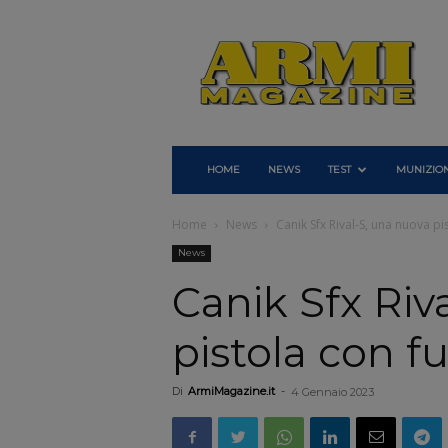
Armi
Magazine
HOME
NEWS
TEST
MUNIZION
Home
News
Canik Sfx Rival-S, una nuova pi
News
Canik Sfx Riv
pistola con f
Di
ArmiMagazine.it
-
4 Gennaio 2023