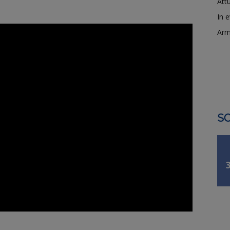
Attu
In 
Arm
SO