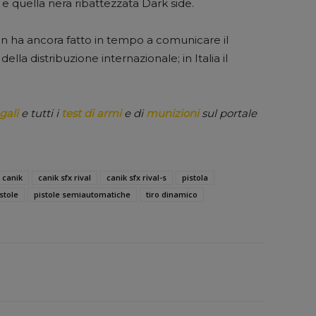
 e quella nera ribattezzata Dark side.
on ha ancora fatto in tempo a comunicare il
la distribuzione internazionale; in Italia il
gali
e tutti i
test di armi
e di
munizioni
sul portale
canik
canik sfx rival
canik sfx rival-s
pistola
stole
pistole semiautomatiche
tiro dinamico