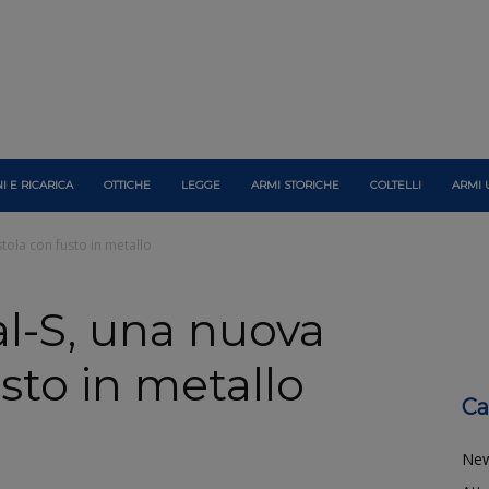
I E RICARICA
OTTICHE
LEGGE
ARMI STORICHE
COLTELLI
ARMI 
stola con fusto in metallo
al-S, una nuova
usto in metallo
Ca
Ne