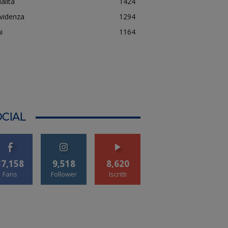
alità
1424
evidenza
1294
i
1164
CIAL
37,158
9,518
8,620
Fans
Follower
Iscritti