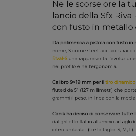
Nelle scorse ore la t
lancio della Sfx Riva
con fusto in metallo 
Da polimerica a pistola con fusto in
nome, S come steel, acciaio: si racco
Rival-S
che rappresenta l’evoluzione 
nel profilo e nell’ergonomia.
Calibro 9×19 mm per il
tiro dinamico
fluted da 5” (127 millimetri) che porta
grammi il peso, in linea con la media
Canik ha deciso di conservare tutte l
dal grilletto flat in alluminio ai tagli 
intercambiabili (tre le taglie: S, M, L)