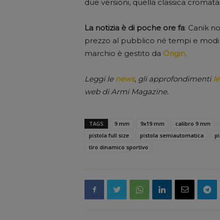
due versioni, quella classica cromata
La notizia è di poche ore fa
: Canik n
prezzo al pubblico né tempi e modi del
marchio è gestito da
Origin
.
Leggi le
news
, gli approfondimenti
le
web di Armi Magazine.
TAGS
9 mm
9x19 mm
calibro 9 mm
pistola full size
pistola semiautomatica
pi
tiro dinamico sportivo