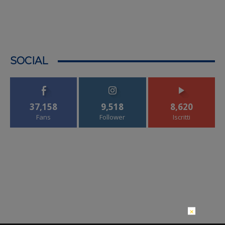
SOCIAL
37,158
9,518
8,620
Fans
Follower
Iscritti
×