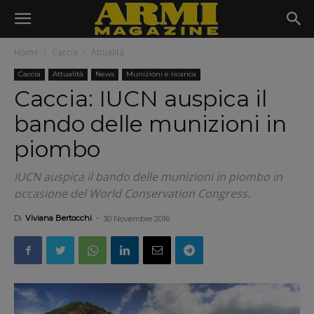
Home
Caccia
Attualità
Caccia
Attualità
News
Munizioni e ricarica
Caccia: IUCN auspica il
bando delle munizioni in
piombo
IUCN auspica il bando delle munizioni in piombo in
occasione del World Conservation Congress.
Di
Viviana Bertocchi
-
30 Novembre 2016