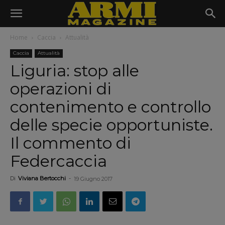
Home
Caccia
Attualità
Caccia
Attualità
Liguria: stop alle
operazioni di
contenimento e controllo
delle specie opportuniste.
Il commento di
Federcaccia
Di
Viviana Bertocchi
-
19 Giugno 2017