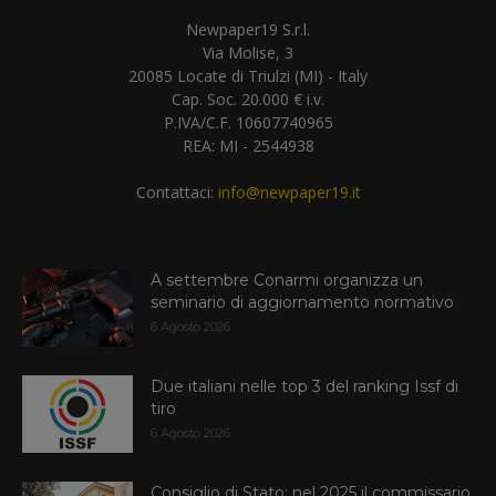
Newpaper19 S.r.l.
Via Molise, 3
20085 Locate di Triulzi (MI) - Italy
Cap. Soc. 20.000 € i.v.
P.IVA/C.F. 10607740965
REA: MI - 2544938
Contattaci:
info@newpaper19.it
A settembre Conarmi organizza un
seminario di aggiornamento normativo
6 Agosto 2026
Due italiani nelle top 3 del ranking Issf di
tiro
6 Agosto 2026
Consiglio di Stato: nel 2025 il commissario