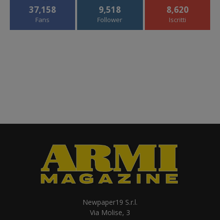
37,158
9,518
8,620
Fans
Follower
Iscritti
Newpaper19 S.r.l.
Via Molise, 3