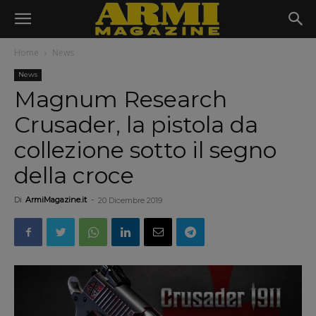
Home
News
News
Magnum Research
Crusader, la pistola da
collezione sotto il segno
della croce
Di
ArmiMagazine.it
-
20 Dicembre 2019