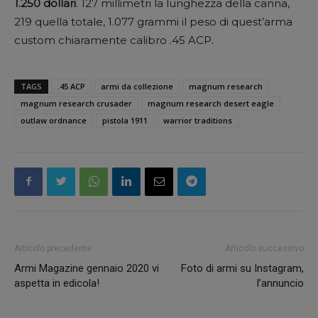
1.250 dollari
. 127 millimetri la lunghezza della canna,
219 quella totale, 1.077 grammi il peso di quest’arma
custom chiaramente calibro .45 ACP.
TAGS
.45 ACP
armi da collezione
magnum research
magnum research crusader
magnum research desert eagle
outlaw ordnance
pistola 1911
warrior traditions
Articolo precedente
Articolo successivo
Armi Magazine gennaio 2020 vi
Foto di armi su Instagram,
aspetta in edicola!
l’annuncio