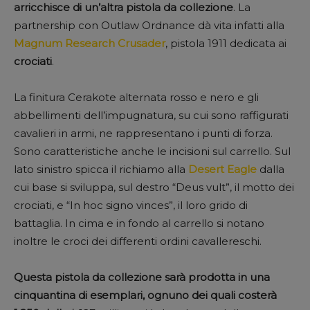
arricchisce di un’altra pistola da collezione
. La
partnership con Outlaw Ordnance dà vita infatti alla
Magnum Research Crusader
, pistola 1911 dedicata ai
crociati
.
La finitura Cerakote alternata rosso e nero e gli
abbellimenti dell’impugnatura, su cui sono raffigurati
cavalieri in armi, ne rappresentano i punti di forza.
Sono caratteristiche anche le incisioni sul carrello. Sul
lato sinistro spicca il richiamo alla
Desert Eagle
dalla
cui base si sviluppa, sul destro “Deus vult”, il motto dei
crociati, e “In hoc signo vinces”, il loro grido di
battaglia. In cima e in fondo al carrello si notano
inoltre le croci dei differenti ordini cavallereschi.
Questa pistola da collezione sarà prodotta in una
cinquantina di esemplari, ognuno dei quali costerà