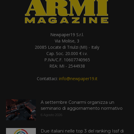
Newpaper19 S.r.l.
Via Molise, 3
20085 Locate di Triulzi (MI) - Italy
Cap. Soc. 20.000 € i.v.
P.IVA/C.F. 10607740965
REA: MI - 2544938
Contattaci:
info@newpaper19.it
A settembre Conarmi organizza un
seminario di aggiornamento normativo
6 Agosto 2026
Due italiani nelle top 3 del ranking Issf di