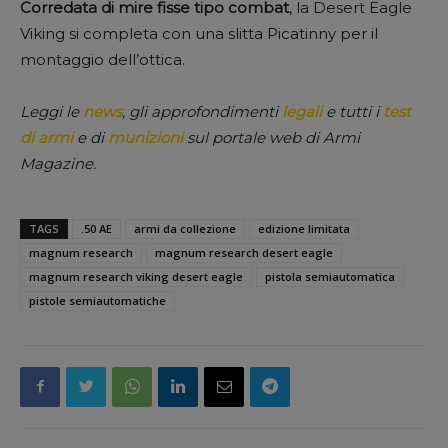
Corredata di mire fisse tipo combat
, la Desert Eagle
Viking si completa con una slitta Picatinny per il
montaggio dell’ottica.
Leggi le
news
, gli approfondimenti
legali
e tutti i
test
di armi
e di
munizioni
sul portale web di Armi
Magazine.
TAGS
.50 AE
armi da collezione
edizione limitata
magnum research
magnum research desert eagle
magnum research viking desert eagle
pistola semiautomatica
pistole semiautomatiche