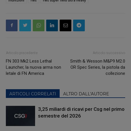
munizioni
rws
rws super field ultra heavy
Articolo precedente
Articolo successivo
FN 303 Mk2 Less Lethal
Smith & Wesson M&P9 M2.0
Launcher, la nuova arma non
OR Spec Series, la pistola da
letale di FN America
collezione
ARTICOLI CORRELATI
ALTRO DALL'AUTORE
3,25 miliardi di ricavi per Csg nel primo
semestre del 2026