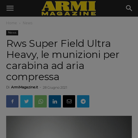
Home
News
News
Rws Super Field Ultra
Heavy, le munizioni per
carabina ad aria
compressa
Di
ArmiMagazine.it
-
28 Giugno 2021