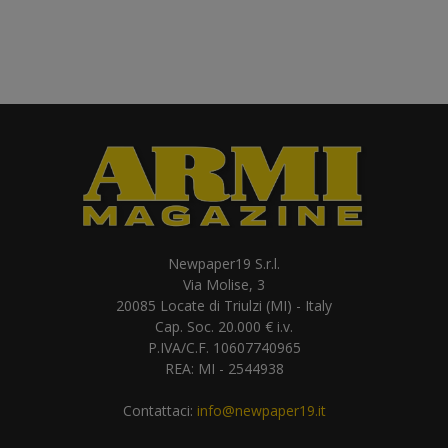
Newpaper19 S.r.l.
Via Molise, 3
20085 Locate di Triulzi (MI) - Italy
Cap. Soc. 20.000 € i.v.
P.IVA/C.F. 10607740965
REA: MI - 2544938
Contattaci:
info@newpaper19.it