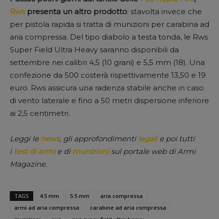
Rws
presenta un altro prodotto
: stavolta invece che
per pistola rapida si tratta di munizioni per carabina ad
aria compressa. Del tipo diabolo a testa tonda, le Rws
Super Field Ultra Heavy saranno disponibili da
settembre nei calibri 4,5 (10 grani) e 5,5 mm (18). Una
confezione da 500 costerà rispettivamente 13,50 e 19
euro. Rws assicura una radenza stabile anche in caso
di vento laterale e fino a 50 metri dispersione inferiore
ai 2,5 centimetri.
Leggi le
news
, gli approfondimenti
legali
e poi tutti
i
test di armi
e di
munizioni
sul portale web di Armi
Magazine.
TAGS
4.5 mm
5.5 mm
aria compressa
armi ad aria compressa
carabine ad aria compressa