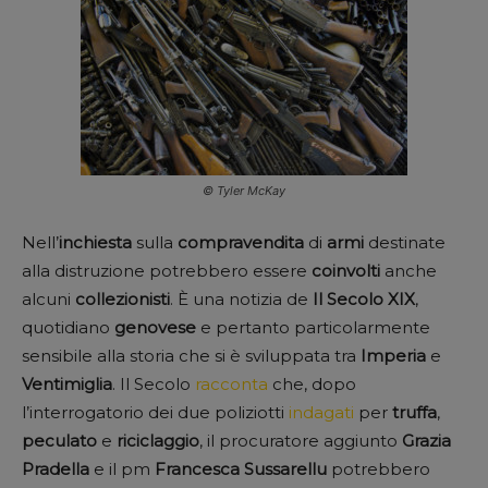
© Tyler McKay
Nell’
inchiesta
sulla
compravendita
di
armi
destinate
alla distruzione potrebbero essere
coinvolti
anche
alcuni
collezionisti
. È una notizia de
Il Secolo XIX
,
quotidiano
genovese
e pertanto particolarmente
sensibile alla storia che si è sviluppata tra
Imperia
e
Ventimiglia
. Il Secolo
racconta
che, dopo
l’interrogatorio dei due poliziotti
indagati
per
truffa
,
peculato
e
riciclaggio
, il procuratore aggiunto
Grazia
Pradella
e il pm
Francesca Sussarellu
potrebbero