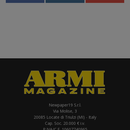
Newpaper19 S.r.l.
Via Molise, 3
20085 Locate di Triulzi (MI) - Italy
Cap. Soc. 20.000 € i.v.
P.IVA/C.F. 10607740965