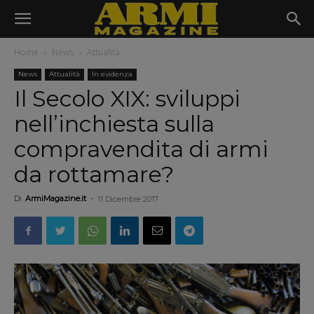
Home
News
Attualità
News
Attualità
In evidenza
Il Secolo XIX: sviluppi
nell’inchiesta sulla
compravendita di armi
da rottamare?
Di
ArmiMagazine.it
-
11 Dicembre 2017