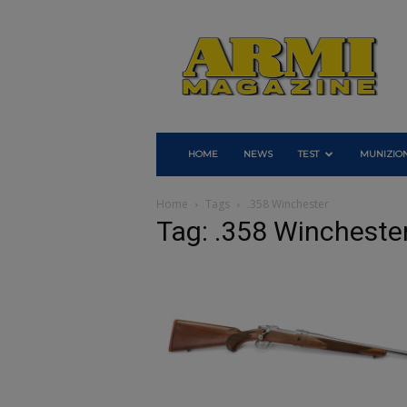
Armi
Magazine
HOME
NEWS
TEST
MUNIZION
Home
Tags
.358 Winchester
Tag: .358 Wincheste