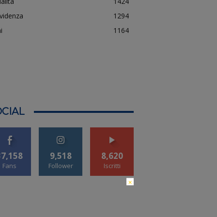
alità
1424
evidenza
1294
i
1164
CIAL
37,158
9,518
8,620
Fans
Follower
Iscritti
×