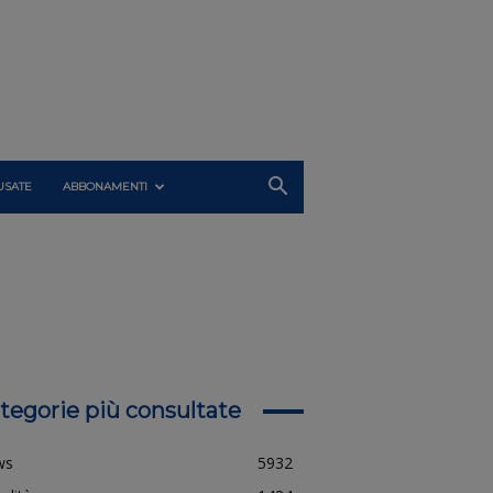
USATE
ABBONAMENTI
tegorie più consultate
ws
5932