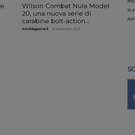
Attu
ve
Wilson Combat Nula Model
In 
20, una nuova serie di
Arm
carabine bolt-action...
-
ArmiMagazine.it
6 Settembre 2023
SO