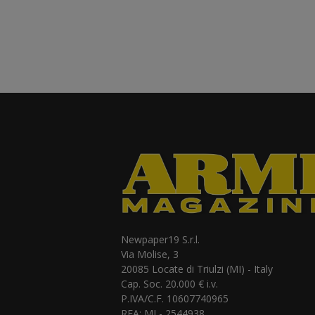
Newpaper19 S.r.l.
Via Molise, 3
20085 Locate di Triulzi (MI) - Italy
Cap. Soc. 20.000 € i.v.
P.IVA/C.F. 10607740965
REA: MI - 2544938