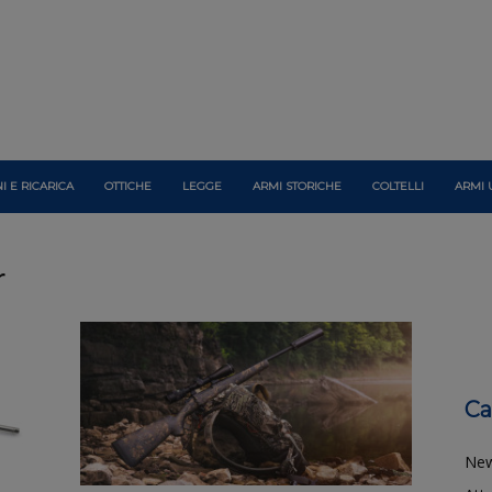
I E RICARICA
OTTICHE
LEGGE
ARMI STORICHE
COLTELLI
ARMI 
r
Ca
Ne