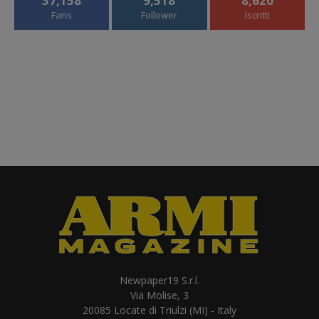
37,158
9,518
8,620
Fans
Follower
Iscritti
Newpaper19 S.r.l.
Via Molise, 3
20085 Locate di Triulzi (MI) - Italy