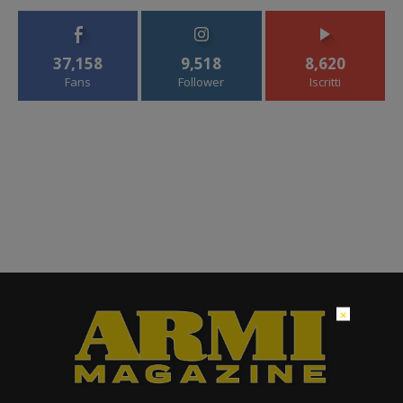
37,158
9,518
8,620
Fans
Follower
Iscritti
×