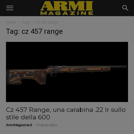
Home
Tags
Cz 457 range
Tag: cz 457 range
Cz 457 Range, una carabina .22 lr sullo
stile della 600
-
ArmiMagazine.it
7 Marzo 2024