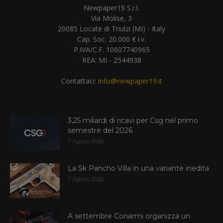
Newpaper19 S.r.l.
Via Molise, 3
20085 Locate di Triulzi (MI) - Italy
Cap. Soc. 20.000 € i.v.
P.IVA/C.F. 10607740965
REA: MI - 2544938
Contattaci:
info@newpaper19.it
3,25 miliardi di ricavi per Csg nel primo
semestre del 2026
7 Agosto 2026
La Sk Pancho Villa in una variante inedita
7 Agosto 2026
A settembre Conarmi organizza un