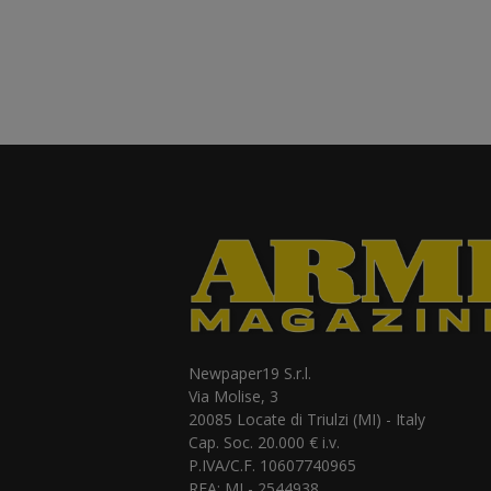
Newpaper19 S.r.l.
Via Molise, 3
20085 Locate di Triulzi (MI) - Italy
Cap. Soc. 20.000 € i.v.
P.IVA/C.F. 10607740965
REA: MI - 2544938