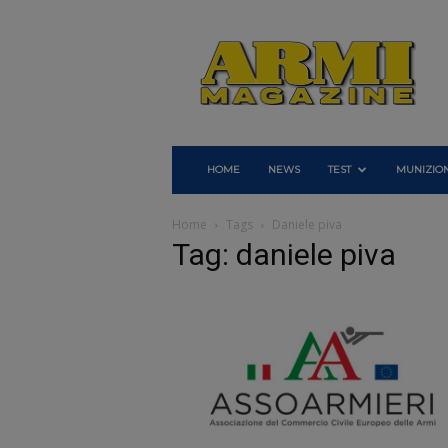
Armi
Magazine
HOME
NEWS
TEST
MUNIZION
Home
Tags
Daniele piva
Tag: daniele piva