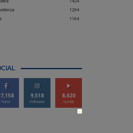
alità
1424
evidenza
1294
i
1164
CIAL
37,158
9,518
8,620
Fans
Follower
Iscritti
×