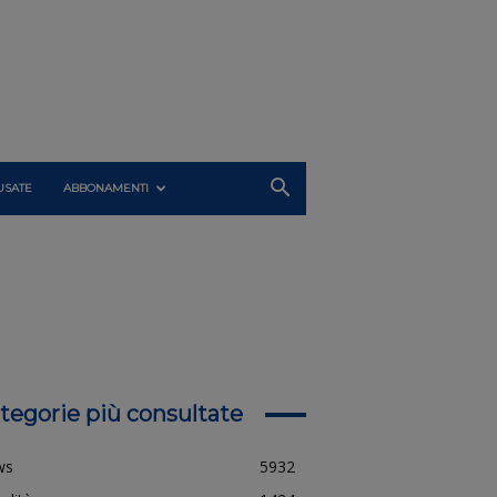
USATE
ABBONAMENTI
tegorie più consultate
ws
5932