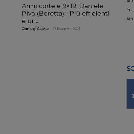
Attu
Armi corte e 9×19, Daniele
In 
Piva (Beretta): “Più efficienti
Arm
e un...
-
Gianluigi Guiotto
27 Dicembre 2021
SO