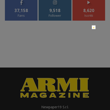
37,158
9,518
8,620
Fans
Follower
Iscritti
×
Newpaper19 S.r.l.