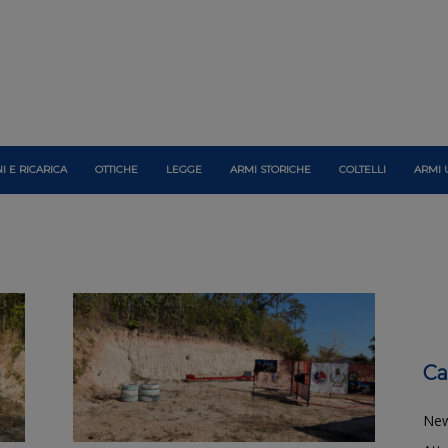
I E RICARICA
OTTICHE
LEGGE
ARMI STORICHE
COLTELLI
ARMI 
Ca
Ne