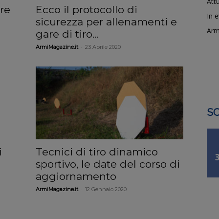
Attu
ire
Ecco il protocollo di
In 
sicurezza per allenamenti e
Arm
gare di tiro...
-
ArmiMagazine.it
23 Aprile 2020
SO
i
Tecnici di tiro dinamico
sportivo, le date del corso di
aggiornamento
-
ArmiMagazine.it
12 Gennaio 2020