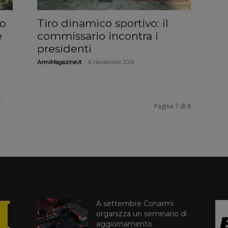
co
Tiro dinamico sportivo: il
e
commissario incontra i
presidenti
-
ArmiMagazine.it
6 Novembre 2019
Pagina 7 di 8
A settembre Conarmi
organizza un seminario di
aggiornamento