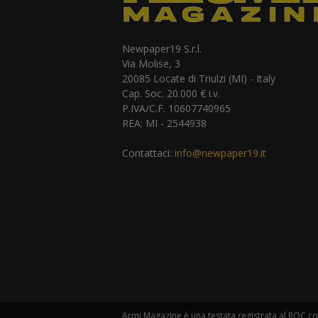
Newpaper19 S.r.l.
Via Molise, 3
20085 Locate di Triulzi (MI) - Italy
Cap. Soc. 20.000 € i.v.
P.IVA/C.F. 10607740965
REA: MI - 2544938
Contattaci:
info@newpaper19.it
Armi Magazine è una testata registrata al ROC con