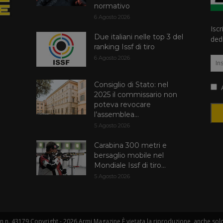
normativo
6 Agosto 2026
Iscr
Due italiani nelle top 3 del
dedi
ranking Issf di tiro
6 Agosto 2026
Consiglio di Stato: nel
A
2025 il commissario non
poteva revocare
l’assemblea...
5 Agosto 2026
Carabina 300 metri e
bersaglio mobile nel
Mondiale Issf di tiro...
5 Agosto 2026
 n. 43179 Copyright - 2026 Armi Magazine È vietata la riproduzione, anche solo i