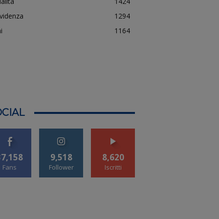
alità
1424
evidenza
1294
i
1164
CIAL
37,158
9,518
8,620
Fans
Follower
Iscritti