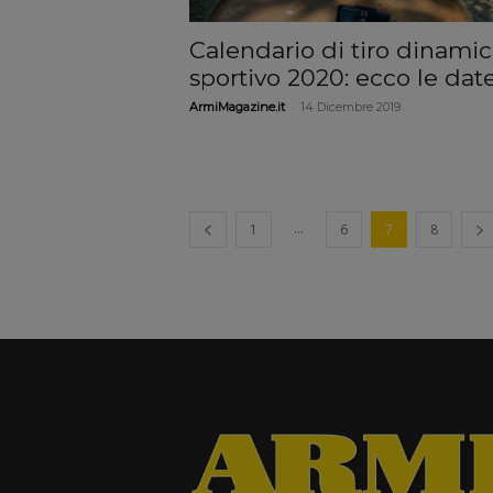
Calendario di tiro dinami
sportivo 2020: ecco le dat
-
ArmiMagazine.it
14 Dicembre 2019
...
1
6
7
8