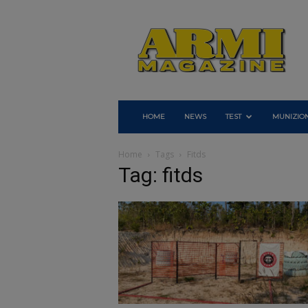
Armi
Magazine
HOME
NEWS
TEST
MUNIZION
Home
Tags
Fitds
Tag: fitds